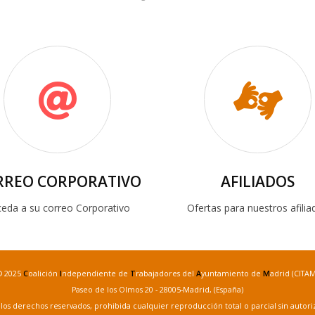
RREO CORPORATIVO
AFILIADOS
eda a su correo Corporativo
Ofertas para nuestros afilia
© 2025
C
oalición
I
ndependiente de
T
rabajadores del
A
yuntamiento de
M
adrid (CITAM
Paseo de los Olmos 20 - 28005-Madrid, (España)
los derechos reservados, prohibida cualquier reproducción total o parcial sin autori