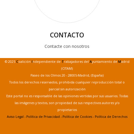
CONTACTO
Contacte con nosotros
© 2025
C
oalición
I
ndependiente de
T
rabajadores del
A
yuntamiento de
M
adrid
(CITAM)
Paseo de los Olmos 20 - 28005-Madrid, (España)
Todos los derechos reservados, prohibida cualquier reproducción total o
parcial sin autorización
Este portal no es responsable de las opiniones vertidas por sus usuarios. Todas
las imágenes y textos, son propiedad de sus respectivos autores y/o
propietarios
Aviso Legal
-
Política de Privacidad
-
Política de Cookies
-
Política de Derechos